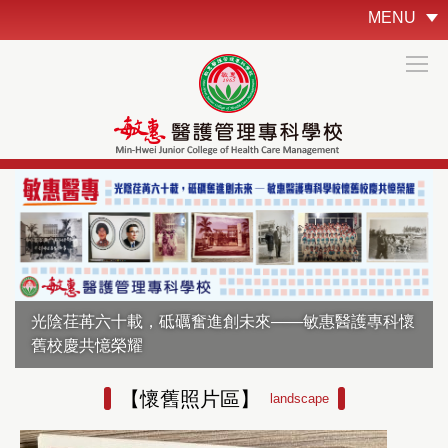
跳
MENU
到
主
要
內
容
區
光陰荏苒六十載，砥礪奮進創未來——敏惠醫護專科懷
舊校慶共憶榮耀
【懷舊照片區】
landscape