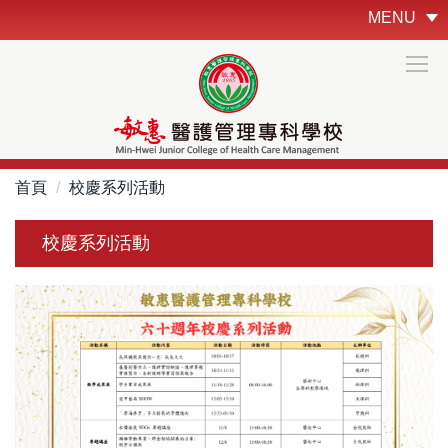
跳
MENU
到
主
要
內
容
區
首頁
校慶系列活動
校慶系列活動